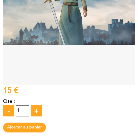
15 €
Qte :
-
+