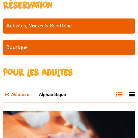
RÉSERVATION
Activités, Visites & Billetterie
Boutique
POUR LES ADULTES
Aléatoire
Alphabétique