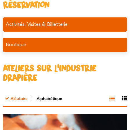
RÉSERVATION
Activités, Visites & Billetterie
Boutique
ATELIERS SUR L'INDUSTRIE
DRAPIÈRE
Aléatoire
Alphabétique