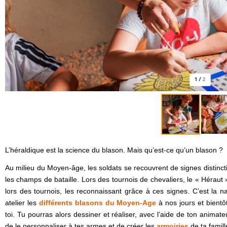
1
/
2
L’héraldique est la science du blason. Mais qu’est-ce qu’un blason ?
Au milieu du Moyen-âge, les soldats se recouvrent de signes distinct
les champs de bataille. Lors des tournois de chevaliers, le « Héraut »
lors des tournois, les reconnaissant grâce à ces signes. C’est la n
atelier les
différents blasons du Moyen-Age
à nos jours et bientô
toi. Tu pourras alors dessiner et réaliser, avec l’aide de ton animat
de le personnaliser à tes armes et de créer les
armoiries
de ta famill