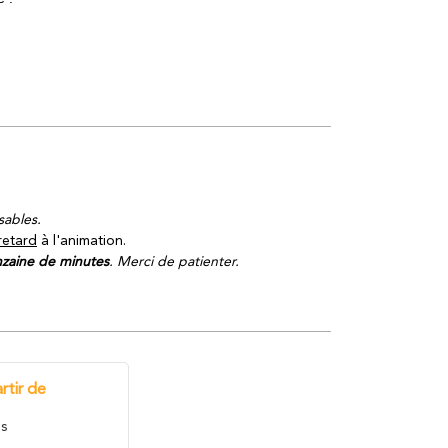
sables.
retard
à l'animation.
nzaine de minutes
. Merci de patienter.
rtir de
s