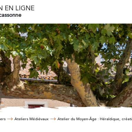
N EN LIGNE
rcassonne
iers
Ateliers Médiévaux
Atelier du Moyen-Âge : Héraldique, créat