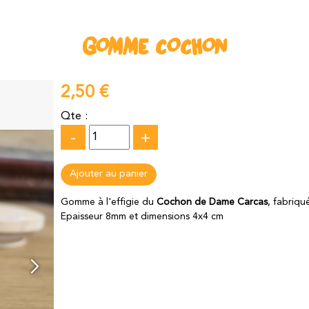
GOMME COCHON
2,50 €
Qte :
-
+
Gomme à l'effigie du
Cochon de Dame Carcas
, fabriq
Epaisseur 8mm et dimensions 4x4 cm