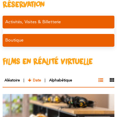
RÉSERVATION
Activités, Visites & Billetterie
Boutique
FILMS EN RÉALITÉ VIRTUELLE
Aléatoire
Date
Alphabétique